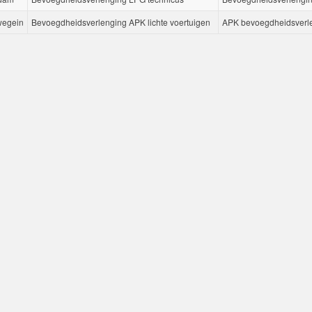
wegein
Bevoegdheidsverlenging APK lichte voertuigen
APK bevoegdheidsverle